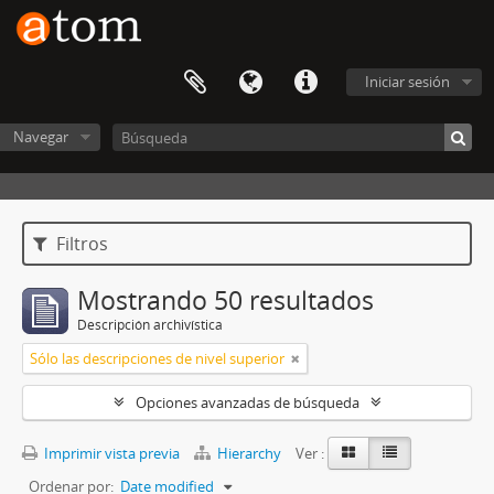
Iniciar sesión
Navegar
Filtros
Mostrando 50 resultados
Descripción archivística
Sólo las descripciones de nivel superior
Opciones avanzadas de búsqueda
Imprimir vista previa
Hierarchy
Ver :
Ordenar por:
Date modified