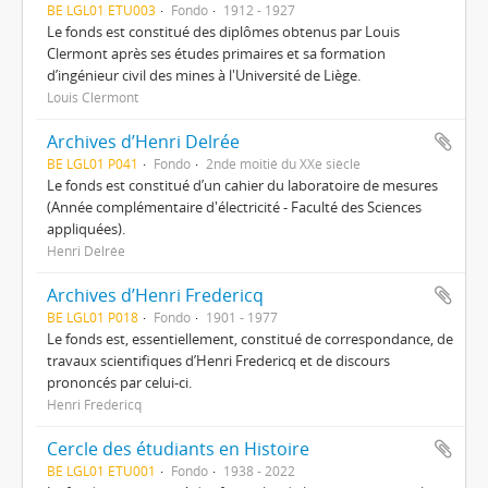
BE LGL01 ETU003
Fondo
1912 - 1927
Le fonds est constitué des diplômes obtenus par Louis
Clermont après ses études primaires et sa formation
d’ingénieur civil des mines à l'Université de Liège.
Louis Clermont
Archives d’Henri Delrée
BE LGL01 P041
Fondo
2nde moitié du XXe siècle
Le fonds est constitué d’un cahier du laboratoire de mesures
(Année complémentaire d'électricité - Faculté des Sciences
appliquées).
Henri Delrée
Archives d’Henri Fredericq
BE LGL01 P018
Fondo
1901 - 1977
Le fonds est, essentiellement, constitué de correspondance, de
travaux scientifiques d’Henri Fredericq et de discours
prononcés par celui-ci.
Henri Fredericq
Cercle des étudiants en Histoire
BE LGL01 ETU001
Fondo
1938 - 2022