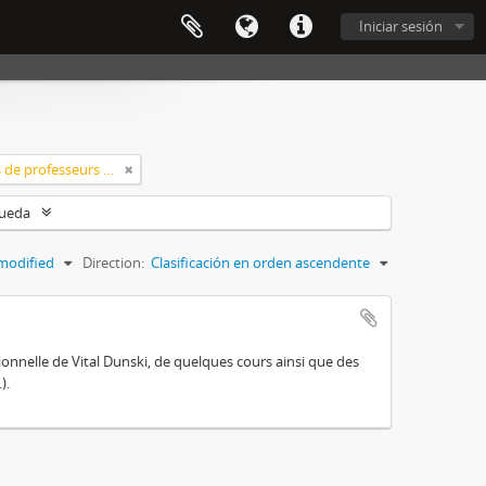
Iniciar sesión
Classement > Archives de professeurs et chercheurs
queda
modified
Direction:
Clasificación en orden ascendente
sionnelle de Vital Dunski, de quelques cours ainsi que des
).