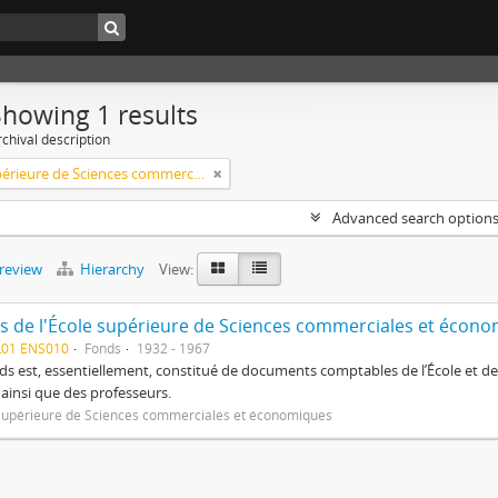
Showing 1 results
chival description
École supérieure de Sciences commerciales et économiques
Advanced search option
preview
Hierarchy
View:
s de l'École supérieure de Sciences commerciales et écon
L01 ENS010
Fonds
1932 - 1967
ds est, essentiellement, constitué de documents comptables de l’École et des
e ainsi que des professeurs.
supérieure de Sciences commerciales et économiques