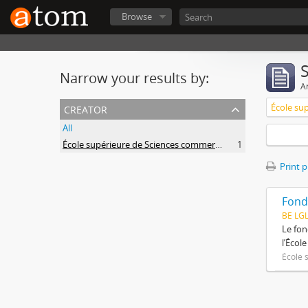
Browse
Narrow your results by:
Ar
creator
All
École supérieure de Sciences commerciales et économiques
1
Print 
Fond
BE LG
Le fon
l’Écol
École 