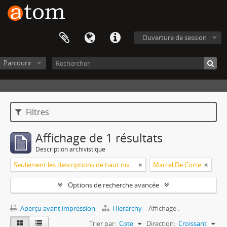
Ouverture de session
Parcourir
Filtres
Affichage de 1 résultats
Description archivistique
Seulement les descriptions de haut niveau
Marcel De Corte
Options de recherche avancée
Aperçu avant impression
Hierarchy
Affichage :
Trier par:
Cote
Direction:
Croissant