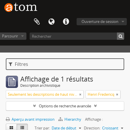
Ouverture de session
Parcourir
Filtres
Affichage de 1 résultats
Description archivistique
Seulement les descriptions de haut niveau
Henri Fredericq
Options de recherche avancée
Aperçu avant impression
Hierarchy
Affichage :
Trier par:
Date de début
Direction:
Croissant