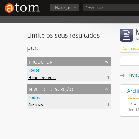
Navegar
Limite os seus resultados
D
por:
Apenas d
produtor
Todos
Previsu
Henri Fredericq
1
nível de descrição
Arch
Todos
BE LG
Le fon
Arquivo
1
Henri 