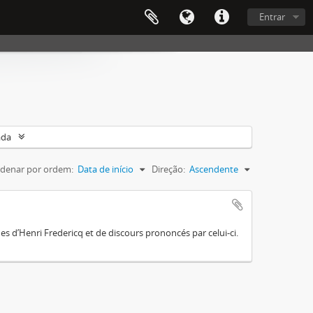
Entrar
ada
denar por ordem:
Data de início
Direção:
Ascendente
es d’Henri Fredericq et de discours prononcés par celui-ci.