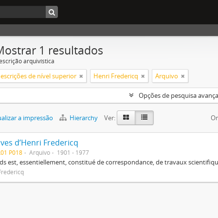
Mostrar 1 resultados
escrição arquivística
escrições de nível superior
Henri Fredericq
Arquivo
Opções de pesquisa avanç
alizar a impressão
Hierarchy
Ver:
Or
ives d’Henri Fredericq
L01 P018
Arquivo
1901 - 1977
ds est, essentiellement, constitué de correspondance, de travaux scientifiqu
Fredericq