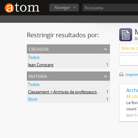
Navegar
Restringir resultados por:
De
creador
Sólo las 
Todos
Jean Constant
1
materia
Imprimi
Todos
Arch
Classement > Archives de professeurs et chercheurs
1
BE LG
Droit
1
Le fon
cours 
Jean C