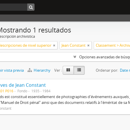
Mostrando 1 resultados
scripción archivística
descripciones de nivel superior
Jean Constant
Opciones avanzadas de bús
r vista previa
Hierarchy
Ver :
Ordenar por:
Date 
ives de Jean Constant
L01 P016
Fondo
1935 - 1984
ds est constitué essentiellement de photographies d'événements auxquels J
"Manuel de Droit pénal" ainsi que des documents relatifs à l'éméritat de s
onstant