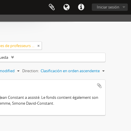
Iniciar sesión
Classement > Archives de professeurs et chercheurs
queda
modified
Direction:
Clasificación en orden ascendente
ean Constant a assisté. Le fonds contient également son
a femme, Simone David-Constant.