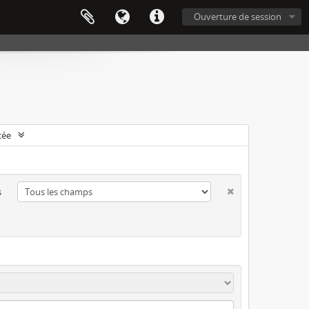
Ouverture de session
cée
s