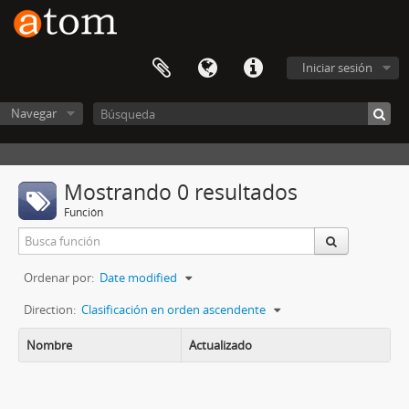
Iniciar sesión
Navegar
Mostrando 0 resultados
Función
Ordenar por:
Date modified
Direction:
Clasificación en orden ascendente
Nombre
Actualizado